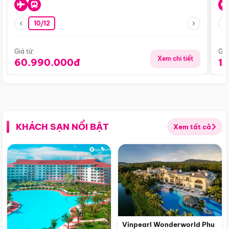
10/12
Giá từ:
Giá
Xem chi tiết
60.990.000đ
1
KHÁCH SẠN NỔI BẬT
Xem tất cả
Vinpearl Wonderworld Phu