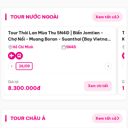
TOUR NƯỚC NGOÀI
Xem tất cả
Điểm nổi bật
Tour Thái Lan Mùa Thu 5N4Đ | Biển Jomtien -
To
Chợ Nổi - Muang Boran - Suanthai (Bay Vietnam
Ku
Airlines)
Si
Hồ Chí Minh
5N4Đ
26/09
Giá từ:
Giá
Xem chi tiết
8.300.000đ
1
TOUR CHÂU Á
Xem tất cả
Điểm nổi bật