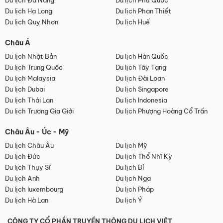
Du lịch Đà Nẵng
Du lịch Phú Quốc
Du lịch Hạ Long
Du lịch Phan Thiết
Du lịch Quy Nhơn
Du lịch Huế
Châu Á
Du lịch Nhật Bản
Du lịch Hàn Quốc
Du lịch Trung Quốc
Du lịch Tây Tạng
Du lịch Malaysia
Du lịch Đài Loan
Du lịch Dubai
Du lịch Singapore
Du lịch Thái Lan
Du lịch Indonesia
Du lịch Trương Gia Giới
Du lịch Phượng Hoàng Cổ Trấn
Châu Âu - Úc - Mỹ
Du lịch Châu Âu
Du lịch Mỹ
Du lịch Đức
Du lịch Thổ Nhĩ Kỳ
Du lịch Thụy Sĩ
Du lịch Bỉ
Du lịch Anh
Du lịch Nga
Du lịch luxembourg
Du lịch Pháp
Du lịch Hà Lan
Du lịch Ý
CÔNG TY CỔ PHẦN TRUYỀN THÔNG DU LỊCH VIỆT