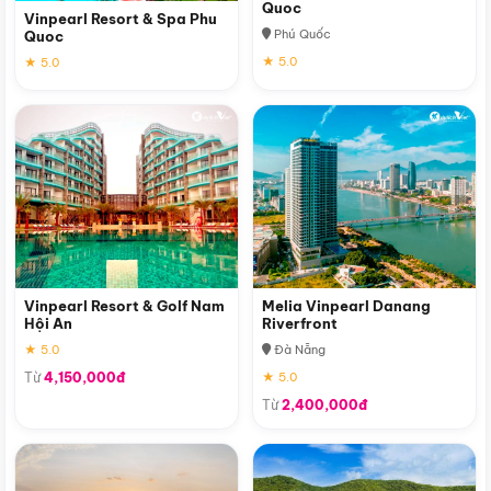
Quoc
Vinpearl Resort & Spa Phu
Phú Quốc
Quoc
★ 5.0
★ 5.0
Vinpearl Resort & Golf Nam
Melia Vinpearl Danang
Hội An
Riverfront
★ 5.0
Đà Nẵng
Từ
4,150,000đ
★ 5.0
Từ
2,400,000đ