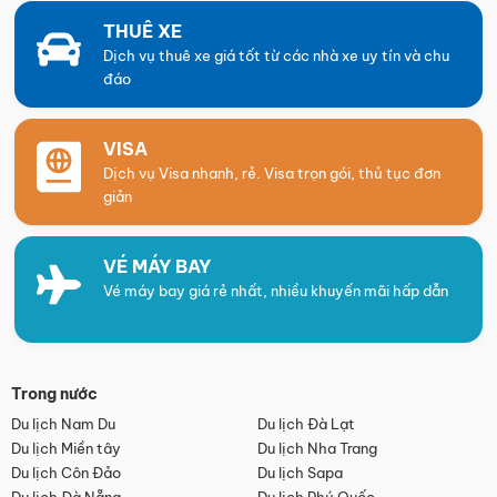
THUÊ XE
Dịch vụ thuê xe giá tốt từ các nhà xe uy tín và chu
đáo
VISA
Dịch vụ Visa nhanh, rẻ. Visa trọn gói, thủ tục đơn
giản
VÉ MÁY BAY
Vé máy bay giá rẻ nhất, nhiều khuyến mãi hấp dẫn
Trong nước
Du lịch Nam Du
Du lịch Đà Lạt
Du lịch Miền tây
Du lịch Nha Trang
Du lịch Côn Đảo
Du lịch Sapa