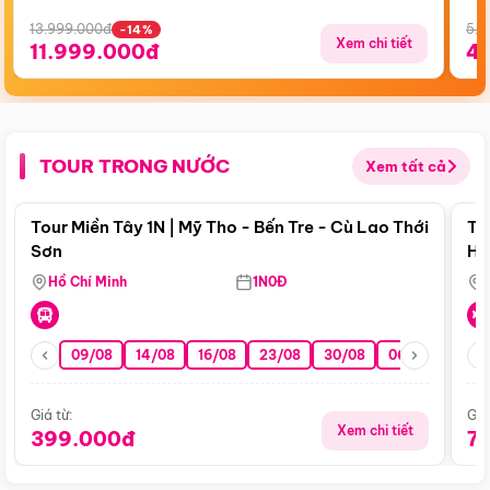
13.999.000đ
5.5
-14%
Xem chi tiết
11.999.000đ
4
TOUR TRONG NƯỚC
Xem tất cả
Điểm nổi bật
Tour Miền Tây 1N | Mỹ Tho - Bến Tre - Cù Lao Thới
To
Sơn
Hu
Hồ Chí Minh
1N0Đ
09/08
14/08
16/08
23/08
30/08
06/09
13/0
Giá từ:
Giá
Xem chi tiết
399.000đ
7