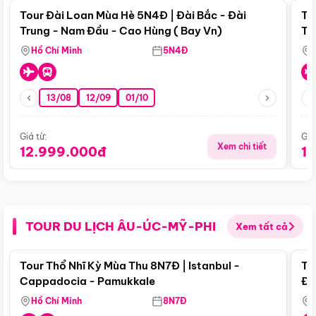
Tour Đài Loan Mùa Hè 5N4Đ | Đài Bắc - Đài
To
Trung - Nam Đầu - Cao Hùng ( Bay Vn)
Tr
Hồ Chí Minh
5N4Đ
13/08
12/09
01/10
Giá từ:
Giá
Xem chi tiết
12.999.000đ
1
TOUR DU LỊCH ÂU-ÚC-MỸ-PHI
Xem tất cả
Điểm nổi bật
Tour Thổ Nhĩ Kỳ Mùa Thu 8N7Đ | Istanbul -
To
Cappadocia - Pamukkale
Đế
Hồ Chí Minh
8N7Đ