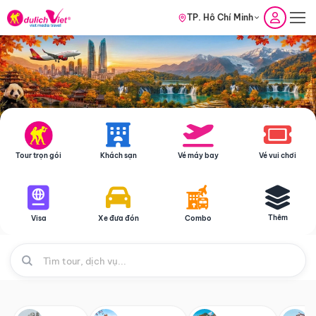
TP. Hồ Chí Minh
Tour trọn gói
Khách sạn
Vé máy bay
Vé vui chơi
Thêm
Visa
Xe đưa đón
Combo