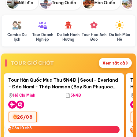
Nội địa
Trung Quốc
Hàn Quốc
N
Combo Du
Tour Doanh
Du lịch Hành
Tour Hoa Anh
Du lịch Mùa
D
lịch
Nghiệp
Hương
Đào
Hè
TOUR GIỜ CHÓT
Xem tất cả
Điểm nổi bật
Còn
18 ngày 17:14:07
Cò
Tour Hàn Quốc Mùa Thu 5N4Đ | Seoul - Everland
To
- Đảo Nami - Tháp Namsan (Bay Sun Phuquoc
Hò
Bay Sun Phuquoc Airways
Tặ
Airways)
Aq
Hồ Chí Minh
5N4Đ
26/08
‹
Còn 10 chỗ
Còn 10 chỗ
C
C