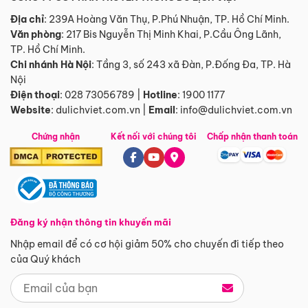
Địa chỉ
: 239A Hoàng Văn Thụ, P.Phú Nhuận, TP. Hồ Chí Minh.
Văn phòng
:
217 Bis Nguyễn Thị Minh Khai, P.Cầu Ông Lãnh,
TP. Hồ Chí Minh.
Chi nhánh Hà Nội
:
Tầng 3, số 243 xã Đàn, P.Đống Đa, TP. Hà
Nội
Điện thoại
:
028 73056789
|
Hotline
:
1900 1177
Website
:
dulichviet.com.vn
|
Email
:
info@dulichviet.com.vn
Chứng nhận
Kết nối với chúng tôi
Chấp nhận thanh toán
Đăng ký nhận thông tin khuyến mãi
Nhập email để có cơ hội giảm 50% cho chuyến đi tiếp theo
của Quý khách