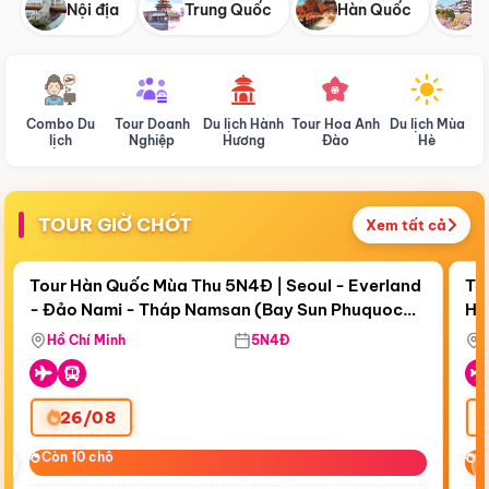
Nội địa
Trung Quốc
Hàn Quốc
N
Combo Du
Tour Doanh
Du lịch Hành
Tour Hoa Anh
Du lịch Mùa
D
lịch
Nghiệp
Hương
Đào
Hè
TOUR GIỜ CHÓT
Xem tất cả
Điểm nổi bật
Còn
19 ngày 04:45:51
Cò
Tour Hàn Quốc Mùa Thu 5N4Đ | Seoul - Everland
To
- Đảo Nami - Tháp Namsan (Bay Sun Phuquoc
Hò
Tặ
Airways)
Aq
Hồ Chí Minh
5N4Đ
26/08
‹
Còn 10 chỗ
Còn 10 chỗ
C
C