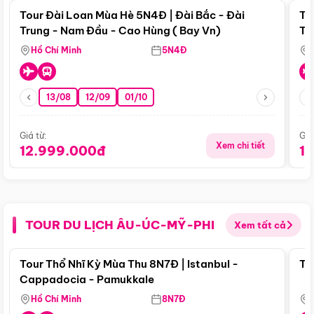
Tour Đài Loan Mùa Hè 5N4Đ | Đài Bắc - Đài
To
Trung - Nam Đầu - Cao Hùng ( Bay Vn)
Tr
Hồ Chí Minh
5N4Đ
13/08
12/09
01/10
Giá từ:
Giá
Xem chi tiết
12.999.000đ
1
TOUR DU LỊCH ÂU-ÚC-MỸ-PHI
Xem tất cả
Điểm nổi bật
Tour Thổ Nhĩ Kỳ Mùa Thu 8N7Đ | Istanbul -
To
Cappadocia - Pamukkale
Hồ Chí Minh
8N7Đ