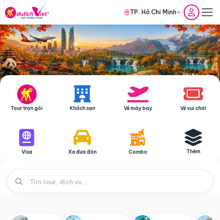
TP. Hồ Chí Minh
Tour trọn gói
Khách sạn
Vé máy bay
Vé vui chơi
Thêm
Visa
Xe đưa đón
Combo