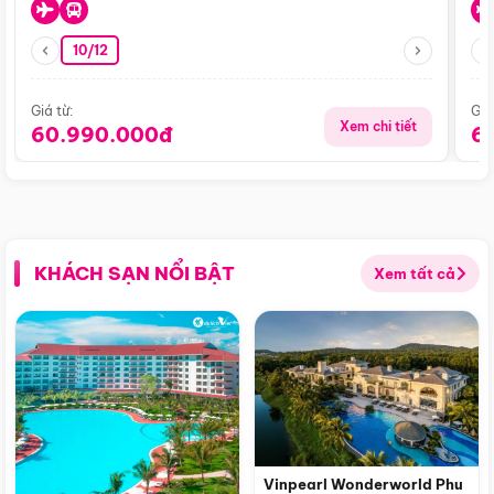
10/12
Giá từ:
Giá
Xem chi tiết
60.990.000đ
6
KHÁCH SẠN NỔI BẬT
Xem tất cả
Vinpearl Wonderworld Phu