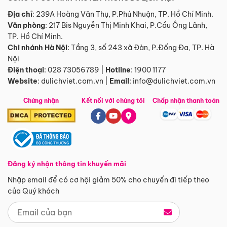
Địa chỉ
: 239A Hoàng Văn Thụ, P.Phú Nhuận, TP. Hồ Chí Minh.
Văn phòng
:
217 Bis Nguyễn Thị Minh Khai, P.Cầu Ông Lãnh,
TP. Hồ Chí Minh.
Chi nhánh Hà Nội
:
Tầng 3, số 243 xã Đàn, P.Đống Đa, TP. Hà
Nội
Điện thoại
:
028 73056789
|
Hotline
:
1900 1177
Website
:
dulichviet.com.vn
|
Email
:
info@dulichviet.com.vn
Chứng nhận
Kết nối với chúng tôi
Chấp nhận thanh toán
Đăng ký nhận thông tin khuyến mãi
Nhập email để có cơ hội giảm 50% cho chuyến đi tiếp theo
của Quý khách