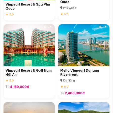
Quoc
Vinpearl Resort & Spa Phu
Phú Quốc
Quoc
★ 5.0
★ 5.0
Vinpearl Resort & Golf Nam
Melia Vinpearl Danang
Hội An
Riverfront
★ 5.0
Đà Nẵng
Từ
4,150,000đ
★ 5.0
Từ
2,400,000đ