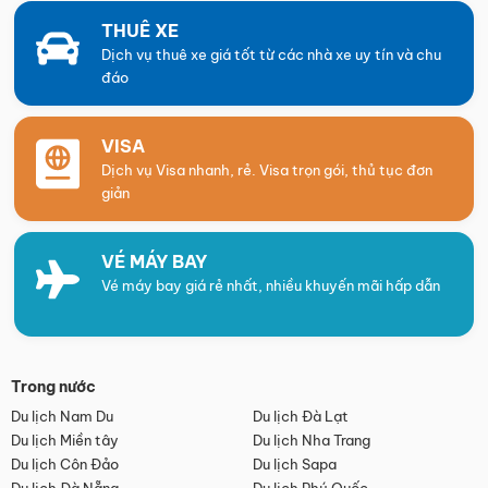
THUÊ XE
Dịch vụ thuê xe giá tốt từ các nhà xe uy tín và chu
đáo
VISA
Dịch vụ Visa nhanh, rẻ. Visa trọn gói, thủ tục đơn
giản
VÉ MÁY BAY
Vé máy bay giá rẻ nhất, nhiều khuyến mãi hấp dẫn
Trong nước
Du lịch Nam Du
Du lịch Đà Lạt
Du lịch Miền tây
Du lịch Nha Trang
Du lịch Côn Đảo
Du lịch Sapa