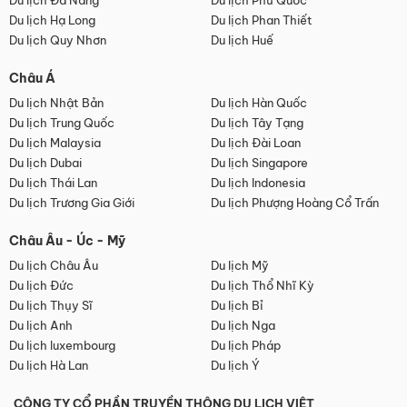
Du lịch Đà Nẵng
Du lịch Phú Quốc
Du lịch Hạ Long
Du lịch Phan Thiết
Du lịch Quy Nhơn
Du lịch Huế
Châu Á
Du lịch Nhật Bản
Du lịch Hàn Quốc
Du lịch Trung Quốc
Du lịch Tây Tạng
Du lịch Malaysia
Du lịch Đài Loan
Du lịch Dubai
Du lịch Singapore
Du lịch Thái Lan
Du lịch Indonesia
Du lịch Trương Gia Giới
Du lịch Phượng Hoàng Cổ Trấn
Châu Âu - Úc - Mỹ
Du lịch Châu Âu
Du lịch Mỹ
Du lịch Đức
Du lịch Thổ Nhĩ Kỳ
Du lịch Thụy Sĩ
Du lịch Bỉ
Du lịch Anh
Du lịch Nga
Du lịch luxembourg
Du lịch Pháp
Du lịch Hà Lan
Du lịch Ý
CÔNG TY CỔ PHẦN TRUYỀN THÔNG DU LỊCH VIỆT