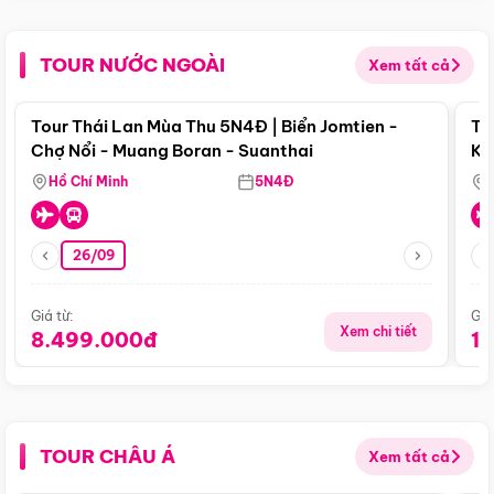
TOUR NƯỚC NGOÀI
Xem tất cả
Điểm nổi bật
Tour Thái Lan Mùa Thu 5N4Đ | Biển Jomtien -
To
Chợ Nổi - Muang Boran - Suanthai
Ku
Si
Hồ Chí Minh
5N4Đ
26/09
Giá từ:
Giá
Xem chi tiết
8.499.000đ
1
TOUR CHÂU Á
Xem tất cả
Điểm nổi bật