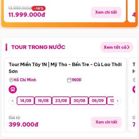
13.999.000đ
-14%
Xem chi tiết
11.999.000đ
4
TOUR TRONG NƯỚC
Xem tất cả
Điểm nổi bật
Tour Miền Tây 1N | Mỹ Tho - Bến Tre - Cù Lao Thới
To
Sơn
Hu
Hồ Chí Minh
1N0Đ
14/08
16/08
23/08
30/08
06/09
13/09
20/0
Giá từ:
Giá
Xem chi tiết
399.000đ
7