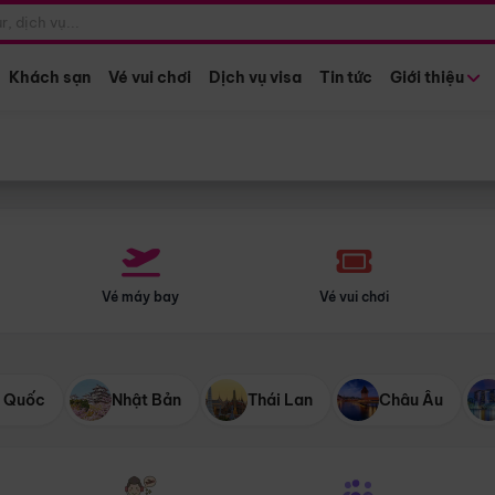
Điểm khởi hành
Tháng khở
Hồ Chí Minh
Bất kỳ 
Khách sạn
Vé vui chơi
Dịch vụ visa
Tin tức
Giới thiệu
Vé máy bay
Vé vui chơi
 Quốc
Nhật Bản
Thái Lan
Châu Âu