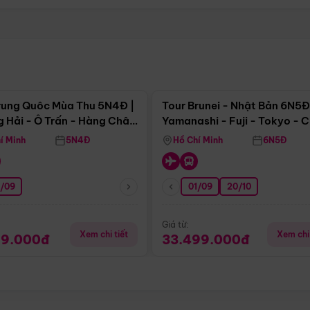
Điểm nổi bật
Điểm nổi
rung Quôc Mùa Thu 5N4Đ |
Tour Brunei - Nhật Bản 6N5Đ
 Hải - Ô Trấn - Hàng Châu
Yamanashi - Fuji - Tokyo - 
Không Shopping)
- Freeday
í Minh
5N4Đ
Hồ Chí Minh
6N5Đ
0/09
01/09
20/10
Giá từ:
Xem chi tiết
Xem chi 
99.000đ
33.499.000đ