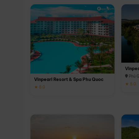
Vinpe
Phú 
Vinpearl Resort & Spa Phu Quoc
★ 5.0
★ 5.0