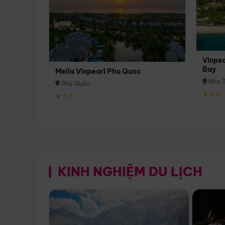
Vinpea
Bay
Melia Vinpearl Phu Quoc
Nha T
Phú Quốc
★ 5.0
★ 5.0
KINH NGHIỆM DU LỊCH