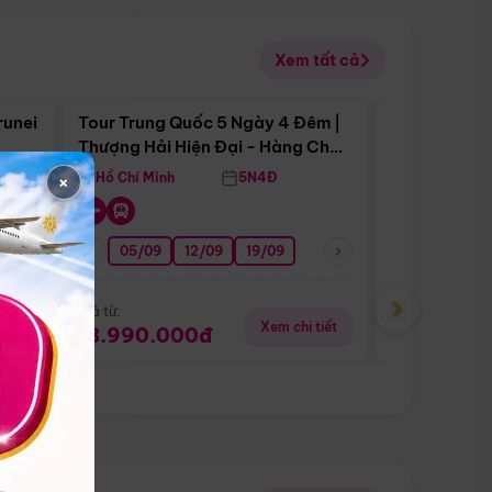
Xem tất cả
 bật
Điểm nổi bật
runei
Tour Trung Quốc 5 Ngày 4 Đêm |
Tour Trung 
Tour Hè
Thượng Hải Hiện Đại - Hàng Châu
Ân Thi - Trư
Nên Thơ - Ô Trấn Cổ Kính
×
Hồ Chí Minh
5N4Đ
Hồ Chí Minh
01/10
15/10
29/10
05/09
12/09
19/09
16/08
›
Giá từ:
Giá từ:
tiết
Xem chi tiết
18.990.000đ
16.990.0