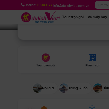
Bạn muốn đi đâu?
*
Hotline:
1900 1177
info@dulichviet.com.vn
Tour trọn gói
Vé máy bay
Tour trọn gói
Khách sạn
Nội địa
Trung Quốc
Hàn