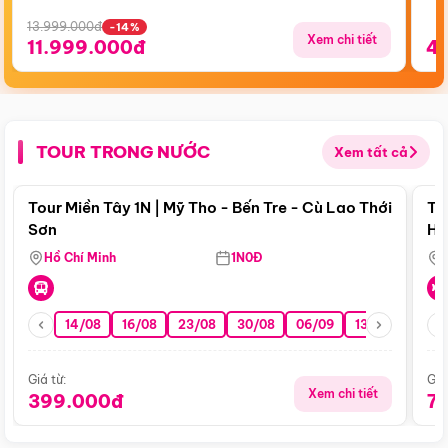
13.999.000đ
-14%
Xem chi tiết
11.999.000đ
4
TOUR TRONG NƯỚC
Xem tất cả
Điểm nổi bật
Tour Miền Tây 1N | Mỹ Tho - Bến Tre - Cù Lao Thới
To
Sơn
Hu
Hồ Chí Minh
1N0Đ
14/08
16/08
23/08
30/08
06/09
13/09
20/0
Giá từ:
Giá
Xem chi tiết
399.000đ
7