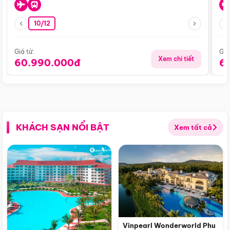
10/12
Giá từ:
Giá
Xem chi tiết
60.990.000đ
6
KHÁCH SẠN NỔI BẬT
Xem tất cả
Vinpearl Wonderworld Phu