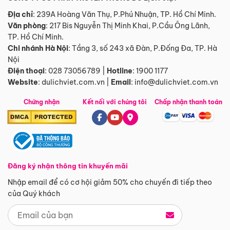
Địa chỉ
: 239A Hoàng Văn Thụ, P.Phú Nhuận, TP. Hồ Chí Minh.
Văn phòng
:
217 Bis Nguyễn Thị Minh Khai, P.Cầu Ông Lãnh,
TP. Hồ Chí Minh.
Chi nhánh Hà Nội
:
Tầng 3, số 243 xã Đàn, P.Đống Đa, TP. Hà
Nội
Điện thoại
:
028 73056789
|
Hotline
:
1900 1177
Website
:
dulichviet.com.vn
|
Email
:
info@dulichviet.com.vn
Chứng nhận
Kết nối với chúng tôi
Chấp nhận thanh toán
Đăng ký nhận thông tin khuyến mãi
Nhập email để có cơ hội giảm 50% cho chuyến đi tiếp theo
của Quý khách