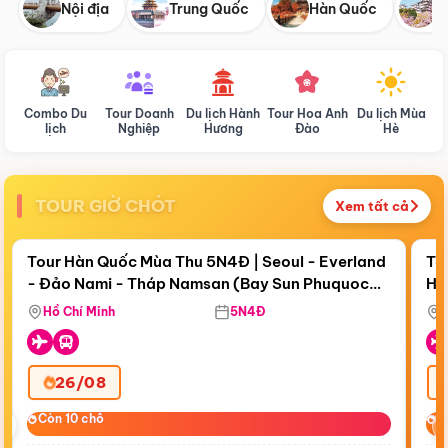
Nội địa
Trung Quốc
Hàn Quốc
N
Combo Du
Tour Doanh
Du lịch Hành
Tour Hoa Anh
Du lịch Mùa
D
lịch
Nghiệp
Hương
Đào
Hè
TOUR GIỜ CHÓT
Xem tất cả
Điểm nổi bật
Còn
19 ngày 02:19:36
Cò
Tour Hàn Quốc Mùa Thu 5N4Đ | Seoul - Everland
To
- Đảo Nami - Tháp Namsan (Bay Sun Phuquoc
Hò
Tặ
Airways)
Aq
Hồ Chí Minh
5N4Đ
26/08
‹
Còn 10 chỗ
Còn 10 chỗ
C
C