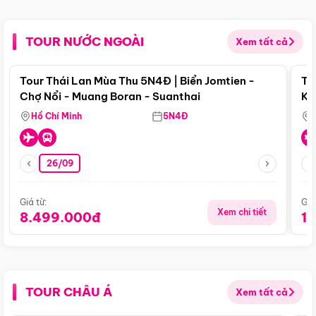
TOUR NƯỚC NGOÀI
Xem tất cả
Điểm nổi bật
Tour Thái Lan Mùa Thu 5N4Đ | Biển Jomtien -
To
Chợ Nổi - Muang Boran - Suanthai
Ku
Si
Hồ Chí Minh
5N4Đ
26/09
Giá từ:
Giá
Xem chi tiết
8.499.000đ
1
TOUR CHÂU Á
Xem tất cả
Điểm nổi bật