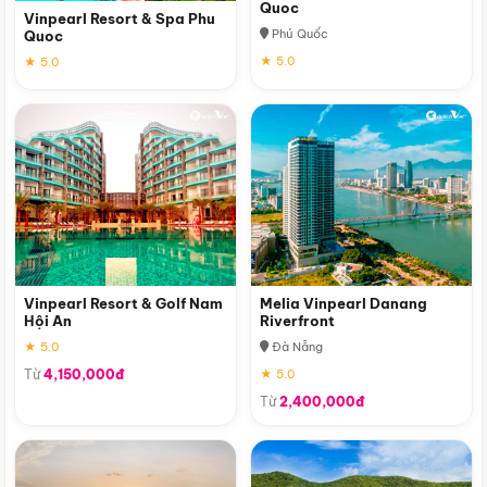
Quoc
Vinpearl Resort & Spa Phu
Phú Quốc
Quoc
★ 5.0
★ 5.0
Vinpearl Resort & Golf Nam
Melia Vinpearl Danang
Hội An
Riverfront
★ 5.0
Đà Nẵng
Từ
4,150,000đ
★ 5.0
Từ
2,400,000đ