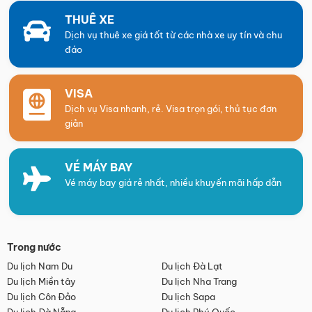
THUÊ XE
Dịch vụ thuê xe giá tốt từ các nhà xe uy tín và chu
đáo
VISA
Dịch vụ Visa nhanh, rẻ. Visa trọn gói, thủ tục đơn
giản
VÉ MÁY BAY
Vé máy bay giá rẻ nhất, nhiều khuyến mãi hấp dẫn
Trong nước
Du lịch Nam Du
Du lịch Đà Lạt
Du lịch Miền tây
Du lịch Nha Trang
Du lịch Côn Đảo
Du lịch Sapa