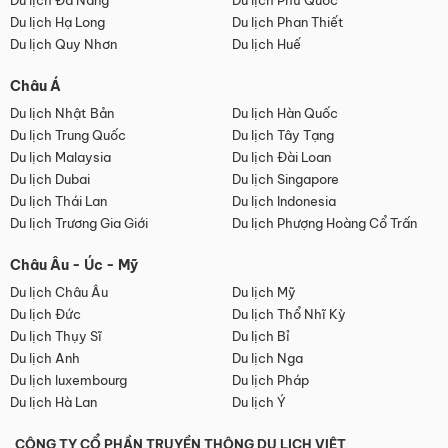
Du lịch Đà Nẵng
Du lịch Phú Quốc
Du lịch Hạ Long
Du lịch Phan Thiết
Du lịch Quy Nhơn
Du lịch Huế
Châu Á
Du lịch Nhật Bản
Du lịch Hàn Quốc
Du lịch Trung Quốc
Du lịch Tây Tạng
Du lịch Malaysia
Du lịch Đài Loan
Du lịch Dubai
Du lịch Singapore
Du lịch Thái Lan
Du lịch Indonesia
Du lịch Trương Gia Giới
Du lịch Phượng Hoàng Cổ Trấn
Châu Âu - Úc - Mỹ
Du lịch Châu Âu
Du lịch Mỹ
Du lịch Đức
Du lịch Thổ Nhĩ Kỳ
Du lịch Thụy Sĩ
Du lịch Bỉ
Du lịch Anh
Du lịch Nga
Du lịch luxembourg
Du lịch Pháp
Du lịch Hà Lan
Du lịch Ý
CÔNG TY CỔ PHẦN TRUYỀN THÔNG DU LỊCH VIỆT