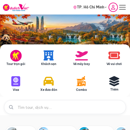
TP. Hồ Chí Minh
Tour trọn gói
Khách sạn
Vé máy bay
Vé vui chơi
Thêm
Visa
Xe đưa đón
Combo