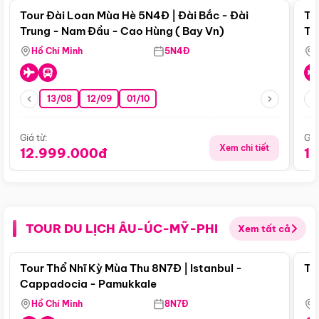
Tour Đài Loan Mùa Hè 5N4Đ | Đài Bắc - Đài
To
Trung - Nam Đầu - Cao Hùng ( Bay Vn)
Tr
Hồ Chí Minh
5N4Đ
13/08
12/09
01/10
Giá từ:
Giá
Xem chi tiết
12.999.000đ
1
TOUR DU LỊCH ÂU-ÚC-MỸ-PHI
Xem tất cả
Điểm nổi bật
Tour Thổ Nhĩ Kỳ Mùa Thu 8N7Đ | Istanbul -
To
Cappadocia - Pamukkale
Hồ Chí Minh
8N7Đ