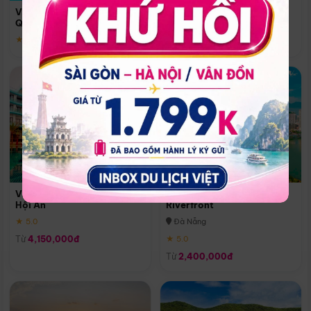
Quoc
Vinpearl Resort & Spa Phu
Phú Quốc
Quoc
★ 5.0
★ 5.0
Vinpearl Resort & Golf Nam
Melia Vinpearl Danang
Hội An
Riverfront
★ 5.0
Đà Nẵng
Từ
4,150,000đ
★ 5.0
Từ
2,400,000đ