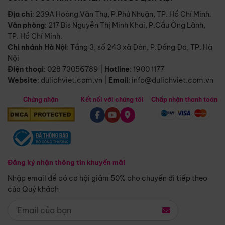
Địa chỉ
: 239A Hoàng Văn Thụ, P.Phú Nhuận, TP. Hồ Chí Minh.
Văn phòng
:
217 Bis Nguyễn Thị Minh Khai, P.Cầu Ông Lãnh,
TP. Hồ Chí Minh.
Chi nhánh Hà Nội
:
Tầng 3, số 243 xã Đàn, P.Đống Đa, TP. Hà
Nội
Điện thoại
:
028 73056789
|
Hotline
:
1900 1177
Website
:
dulichviet.com.vn
|
Email
:
info@dulichviet.com.vn
Chứng nhận
Kết nối với chúng tôi
Chấp nhận thanh toán
Đăng ký nhận thông tin khuyến mãi
Nhập email để có cơ hội giảm 50% cho chuyến đi tiếp theo
của Quý khách