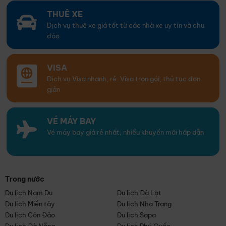
THUÊ XE
Dịch vụ thuê xe giá tốt từ các nhà xe uy tín và chu
đáo
VISA
Dịch vụ Visa nhanh, rẻ. Visa trọn gói, thủ tục đơn
giản
VÉ MÁY BAY
Vé máy bay giá rẻ nhất, nhiều khuyến mãi hấp dẫn
Trong nước
Du lịch Nam Du
Du lịch Đà Lạt
Du lịch Miền tây
Du lịch Nha Trang
Du lịch Côn Đảo
Du lịch Sapa