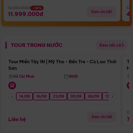
13.999.000đ
5.5
-14%
Xem chi tiết
11.999.000đ
4
TOUR TRONG NƯỚC
Xem tất cả
Điểm nổi bật
Tour Miền Tây 1N | Mỹ Tho - Bến Tre - Cù Lao Thới
To
Sơn
Hu
Hồ Chí Minh
1N0Đ
14/08
16/08
23/08
30/08
06/09
13/09
20/0
Giá
Xem chi tiết
7
Liên hệ