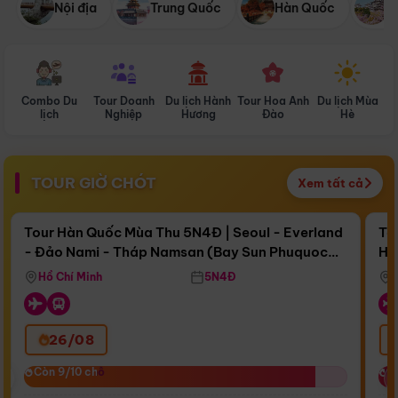
Nội địa
Trung Quốc
Hàn Quốc
N
Combo Du
Tour Doanh
Du lịch Hành
Tour Hoa Anh
Du lịch Mùa
D
lịch
Nghiệp
Hương
Đào
Hè
TOUR GIỜ CHÓT
Xem tất cả
Điểm nổi bật
Còn
17 ngày 07:44:09
Cò
Tour Hàn Quốc Mùa Thu 5N4Đ | Seoul - Everland
To
- Đảo Nami - Tháp Namsan (Bay Sun Phuquoc
Hò
Bay Sun Phuquoc Airways
Tặ
Airways)
Aq
Hồ Chí Minh
5N4Đ
26/08
‹
Còn 9/10 chỗ
Còn 9/10 chỗ
C
C