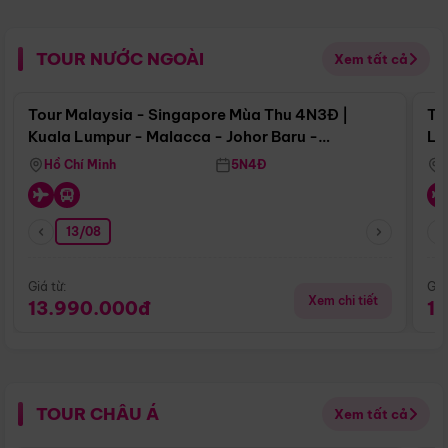
TOUR NƯỚC NGOÀI
Xem tất cả
Điểm nổi bật
Tour Malaysia - Singapore Mùa Thu 4N3Đ |
To
Kuala Lumpur - Malacca - Johor Baru -
Lử
Singapore
Hồ Chí Minh
5N4Đ
13/08
Giá từ:
Giá
Xem chi tiết
13.990.000đ
1
TOUR CHÂU Á
Xem tất cả
Điểm nổi bật