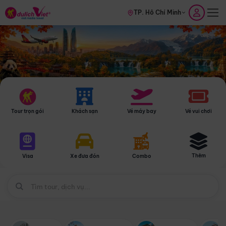
TP. Hồ Chí Minh
Tour trọn gói
Khách sạn
Vé máy bay
Vé vui chơi
Thêm
Visa
Xe đưa đón
Combo