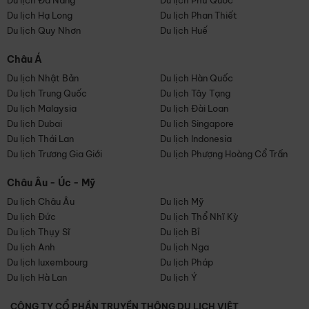
Du lịch Đà Nẵng
Du lịch Phú Quốc
Du lịch Hạ Long
Du lịch Phan Thiết
Du lịch Quy Nhơn
Du lịch Huế
Châu Á
Du lịch Nhật Bản
Du lịch Hàn Quốc
Du lịch Trung Quốc
Du lịch Tây Tạng
Du lịch Malaysia
Du lịch Đài Loan
Du lịch Dubai
Du lịch Singapore
Du lịch Thái Lan
Du lịch Indonesia
Du lịch Trương Gia Giới
Du lịch Phượng Hoàng Cổ Trấn
Châu Âu - Úc - Mỹ
Du lịch Châu Âu
Du lịch Mỹ
Du lịch Đức
Du lịch Thổ Nhĩ Kỳ
Du lịch Thụy Sĩ
Du lịch Bỉ
Du lịch Anh
Du lịch Nga
Du lịch luxembourg
Du lịch Pháp
Du lịch Hà Lan
Du lịch Ý
CÔNG TY CỔ PHẦN TRUYỀN THÔNG DU LỊCH VIỆT