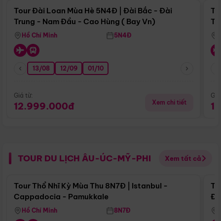
Tour Đài Loan Mùa Hè 5N4Đ | Đài Bắc - Đài
To
Trung - Nam Đầu - Cao Hùng ( Bay Vn)
Tr
Hồ Chí Minh
5N4Đ
13/08
12/09
01/10
Giá từ:
Giá
Xem chi tiết
12.999.000đ
1
TOUR DU LỊCH ÂU-ÚC-MỸ-PHI
Xem tất cả
Điểm nổi bật
Tour Thổ Nhĩ Kỳ Mùa Thu 8N7Đ | Istanbul -
To
Cappadocia - Pamukkale
Đế
Hồ Chí Minh
8N7Đ