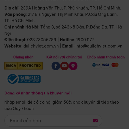
Địa chỉ
: 239A Hoàng Văn Thụ, P.Phú Nhuận, TP. Hồ Chí Minh.
Văn phòng
:
217 Bis Nguyễn Thị Minh Khai, P.Cầu Ông Lãnh,
TP. Hồ Chí Minh.
Chi nhánh Hà Nội
:
Tầng 3, số 243 xã Đàn, P.Đống Đa, TP. Hà
Nội
Điện thoại
:
028 73056789
|
Hotline
:
1900 1177
Website
:
dulichviet.com.vn
|
Email
:
info@dulichviet.com.vn
Chứng nhận
Kết nối với chúng tôi
Chấp nhận thanh toán
Đăng ký nhận thông tin khuyến mãi
Nhập email để có cơ hội giảm 50% cho chuyến đi tiếp theo
của Quý khách