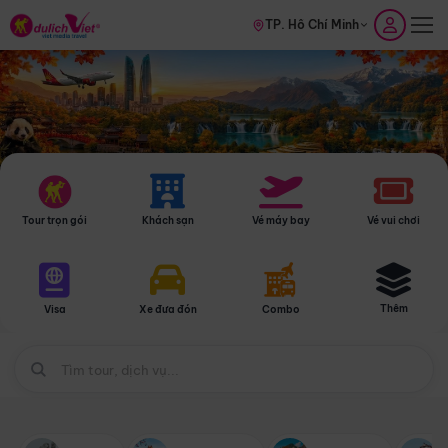
TP. Hồ Chí Minh
Tour trọn gói
Khách sạn
Vé máy bay
Vé vui chơi
Thêm
Visa
Xe đưa đón
Combo