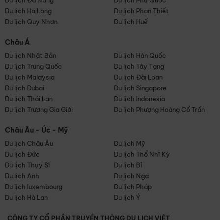
Du lịch Đà Nẵng
Du lịch Phú Quốc
Du lịch Hạ Long
Du lịch Phan Thiết
Du lịch Quy Nhơn
Du lịch Huế
Châu Á
Du lịch Nhật Bản
Du lịch Hàn Quốc
Du lịch Trung Quốc
Du lịch Tây Tạng
Du lịch Malaysia
Du lịch Đài Loan
Du lịch Dubai
Du lịch Singapore
Du lịch Thái Lan
Du lịch Indonesia
Du lịch Trương Gia Giới
Du lịch Phượng Hoàng Cổ Trấn
Châu Âu - Úc - Mỹ
Du lịch Châu Âu
Du lịch Mỹ
Du lịch Đức
Du lịch Thổ Nhĩ Kỳ
Du lịch Thụy Sĩ
Du lịch Bỉ
Du lịch Anh
Du lịch Nga
Du lịch luxembourg
Du lịch Pháp
Du lịch Hà Lan
Du lịch Ý
CÔNG TY CỔ PHẦN TRUYỀN THÔNG DU LỊCH VIỆT