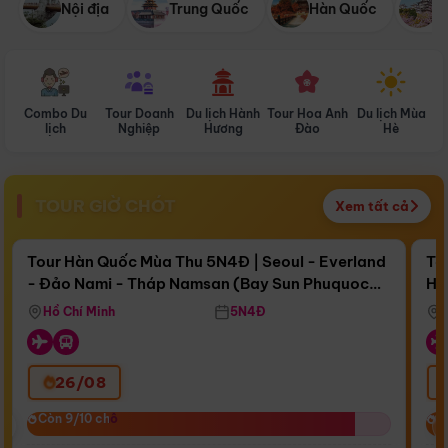
Nội địa
Trung Quốc
Hàn Quốc
N
Combo Du
Tour Doanh
Du lịch Hành
Tour Hoa Anh
Du lịch Mùa
D
lịch
Nghiệp
Hương
Đào
Hè
TOUR GIỜ CHÓT
Xem tất cả
Điểm nổi bật
Còn
15 ngày 15:03:35
Cò
Tour Hàn Quốc Mùa Thu 5N4Đ | Seoul - Everland
To
- Đảo Nami - Tháp Namsan (Bay Sun Phuquoc
Hò
Bay Sun Phuquoc Airways
Tặ
Airways)
Aq
Hồ Chí Minh
5N4Đ
26/08
‹
Còn 9/10 chỗ
Còn 9/10 chỗ
C
C