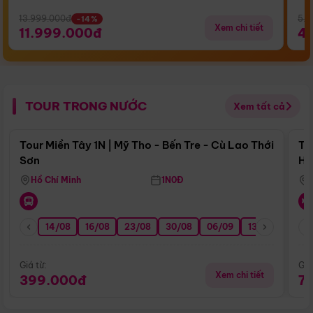
13.999.000đ
5.5
-14%
Xem chi tiết
11.999.000đ
4
TOUR TRONG NƯỚC
Xem tất cả
Điểm nổi bật
Tour Miền Tây 1N | Mỹ Tho - Bến Tre - Cù Lao Thới
To
Sơn
Hu
Hồ Chí Minh
1N0Đ
14/08
16/08
23/08
30/08
06/09
13/09
20/0
Giá từ:
Giá
Xem chi tiết
399.000đ
7