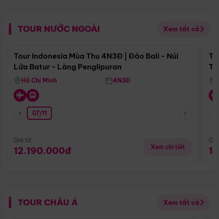
TOUR NƯỚC NGOÀI
Xem tất cả
Điểm nổi bật
Tour Indonesia Mùa Thu 4N3Đ | Đảo Bali - Núi
To
Lửa Batur - Làng Penglipuran
Tr
Hồ Chí Minh
4N3Đ
07/11
Giá từ:
Giá
Xem chi tiết
12.190.000đ
1
TOUR CHÂU Á
Xem tất cả
Điểm nổi bật