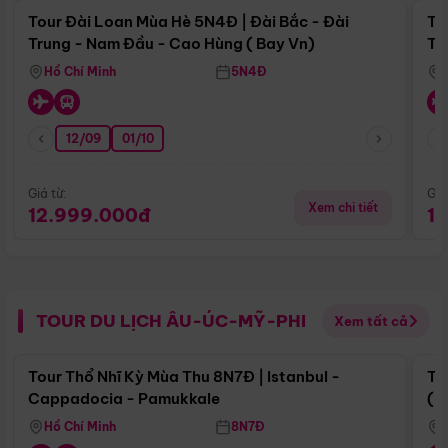
Tour Đài Loan Mùa Hè 5N4Đ | Đài Bắc - Đài
To
Trung - Nam Đầu - Cao Hùng ( Bay Vn)
Tr
Hồ Chí Minh
5N4Đ
12/09
01/10
Giá từ:
Giá
Xem chi tiết
12.999.000đ
1
TOUR DU LỊCH ÂU-ÚC-MỸ-PHI
Xem tất cả
Điểm nổi bật
Tour Thổ Nhĩ Kỳ Mùa Thu 8N7Đ | Istanbul -
To
Cappadocia - Pamukkale
(B
Hồ Chí Minh
8N7Đ