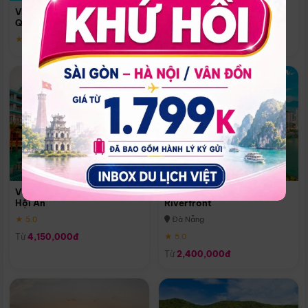
Quoc
Vinpearl Resort & Spa Phu
Phú Quốc
Quoc
★ 5.0
★ 5.0
Vinpearl Resort & Golf Nam
Melia Vinpearl Danang
Hội An
Riverfront
★ 5.0
Đà Nẵng
Từ
4,150,000đ
★ 5.0
Từ
2,400,000đ