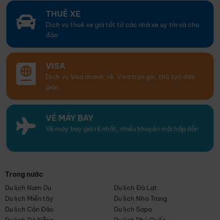
THUÊ XE
Dịch vụ thuê xe giá tốt từ các nhà xe uy tín và chu
đáo
VISA
Dịch vụ Visa nhanh, rẻ. Visa trọn gói, thủ tục đơn
giản
VÉ MÁY BAY
Vé máy bay giá rẻ nhất, nhiều khuyến mãi hấp dẫn
Trong nước
Du lịch Nam Du
Du lịch Đà Lạt
Du lịch Miền tây
Du lịch Nha Trang
Du lịch Côn Đảo
Du lịch Sapa