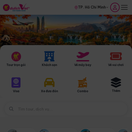
TP. Hồ Chí Minh
Tour trọn gói
Khách sạn
Vé máy bay
Vé vui chơi
Thêm
Visa
Xe đưa đón
Combo