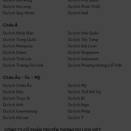
Du lịch Đà Nẵng
Du lịch Phú Quốc
Du lịch Hạ Long
Du lịch Phan Thiết
Du lịch Quy Nhơn
Du lịch Huế
Châu Á
Du lịch Nhật Bản
Du lịch Hàn Quốc
Du lịch Trung Quốc
Du lịch Tây Tạng
Du lịch Malaysia
Du lịch Đài Loan
Du lịch Dubai
Du lịch Singapore
Du lịch Thái Lan
Du lịch Indonesia
Du lịch Trương Gia Giới
Du lịch Phượng Hoàng Cổ Trấn
Châu Âu - Úc - Mỹ
Du lịch Châu Âu
Du lịch Mỹ
Du lịch Đức
Du lịch Thổ Nhĩ Kỳ
Du lịch Thụy Sĩ
Du lịch Bỉ
Du lịch Anh
Du lịch Nga
Du lịch luxembourg
Du lịch Pháp
Du lịch Hà Lan
Du lịch Ý
CÔNG TY CỔ PHẦN TRUYỀN THÔNG DU LỊCH VIỆT