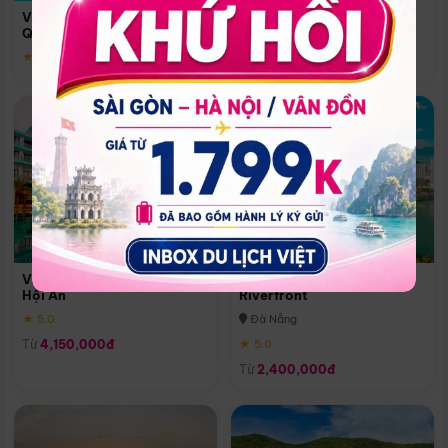
Quoc
Vinpearl Resort & Spa Phu
Phú Quốc
Quoc
★ 5.0
★ 5.0
Vinpearl Resort & Golf Nam
Melia Vinpearl Danang
Hội An
Riverfront
★ 5.0
Đà Nẵng
Từ
4,150,000đ
★ 5.0
Từ
2,400,000đ