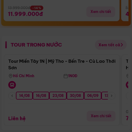
13.999.000đ
5.5
-14%
Xem chi tiết
11.999.000đ
4
TOUR TRONG NƯỚC
Xem tất cả
Điểm nổi bật
Tour Miền Tây 1N | Mỹ Tho - Bến Tre - Cù Lao Thới
To
Sơn
Hu
Hồ Chí Minh
1N0Đ
14/08
16/08
23/08
30/08
06/09
13/09
20/0
Giá
Xem chi tiết
7
Liên hệ