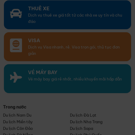
THUÊ XE
Dịch vụ thuê xe giá tốt từ các nhà xe uy tín và chu
đáo
VISA
Dịch vụ Visa nhanh, rẻ. Visa trọn gói, thủ tục đơn
giản
VÉ MÁY BAY
Vé máy bay giá rẻ nhất, nhiều khuyến mãi hấp dẫn
Trong nước
Du lịch Nam Du
Du lịch Đà Lạt
Du lịch Miền tây
Du lịch Nha Trang
Du lịch Côn Đảo
Du lịch Sapa