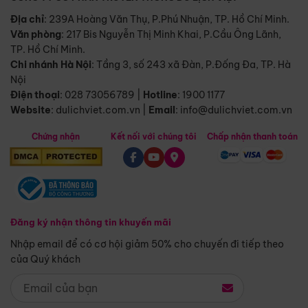
Địa chỉ
: 239A Hoàng Văn Thụ, P.Phú Nhuận, TP. Hồ Chí Minh.
Văn phòng
:
217 Bis Nguyễn Thị Minh Khai, P.Cầu Ông Lãnh,
TP. Hồ Chí Minh.
Chi nhánh Hà Nội
:
Tầng 3, số 243 xã Đàn, P.Đống Đa, TP. Hà
Nội
Điện thoại
:
028 73056789
|
Hotline
:
1900 1177
Website
:
dulichviet.com.vn
|
Email
:
info@dulichviet.com.vn
Chứng nhận
Kết nối với chúng tôi
Chấp nhận thanh toán
Đăng ký nhận thông tin khuyến mãi
Nhập email để có cơ hội giảm 50% cho chuyến đi tiếp theo
của Quý khách