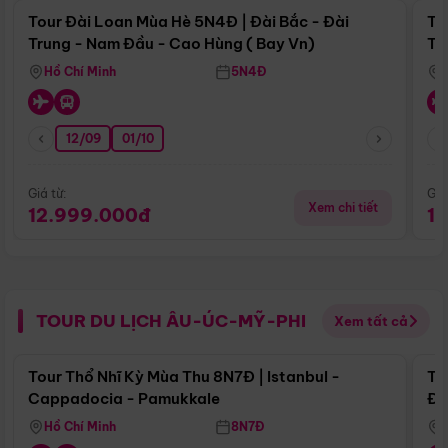
Tour Đài Loan Mùa Hè 5N4Đ | Đài Bắc - Đài
To
Trung - Nam Đầu - Cao Hùng ( Bay Vn)
Tr
Hồ Chí Minh
5N4Đ
12/09
01/10
Giá từ:
Giá
Xem chi tiết
12.999.000đ
1
TOUR DU LỊCH ÂU-ÚC-MỸ-PHI
Xem tất cả
Điểm nổi bật
Tour Thổ Nhĩ Kỳ Mùa Thu 8N7Đ | Istanbul -
To
Cappadocia - Pamukkale
Đế
Hồ Chí Minh
8N7Đ