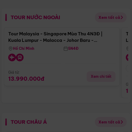
TOUR NƯỚC NGOÀI
Xem tất cả
Điểm nổi bật
Tour Malaysia - Singapore Mùa Thu 4N3Đ |
To
Kuala Lumpur - Malacca - Johor Baru -
Lử
Singapore
Hồ Chí Minh
5N4Đ
Giá từ:
Xem chi tiết
13.990.000đ
Giá
1
TOUR CHÂU Á
Xem tất cả
Điểm nổi bật