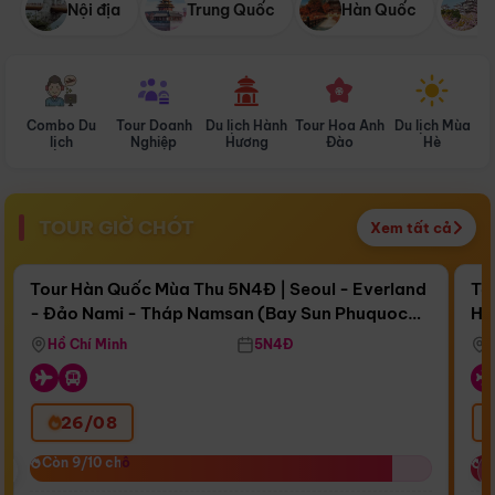
Nội địa
Trung Quốc
Hàn Quốc
N
Combo Du
Tour Doanh
Du lịch Hành
Tour Hoa Anh
Du lịch Mùa
D
lịch
Nghiệp
Hương
Đào
Hè
TOUR GIỜ CHÓT
Xem tất cả
Điểm nổi bật
Còn
17 ngày 06:05:30
Cò
Tour Hàn Quốc Mùa Thu 5N4Đ | Seoul - Everland
To
- Đảo Nami - Tháp Namsan (Bay Sun Phuquoc
Hò
Bay Sun Phuquoc Airways
Tặ
Airways)
Aq
Hồ Chí Minh
5N4Đ
26/08
‹
Còn 9/10 chỗ
Còn 9/10 chỗ
C
C