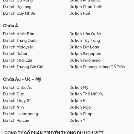
Du lịch Đà Nẵng
Du lịch Phú Quốc
Du lịch Hạ Long
Du lịch Phan Thiết
Du lịch Quy Nhơn
Du lịch Huế
Châu Á
Du lịch Nhật Bản
Du lịch Hàn Quốc
Du lịch Trung Quốc
Du lịch Tây Tạng
Du lịch Malaysia
Du lịch Đài Loan
Du lịch Dubai
Du lịch Singapore
Du lịch Thái Lan
Du lịch Indonesia
Du lịch Trương Gia Giới
Du lịch Phượng Hoàng Cổ Trấn
Châu Âu - Úc - Mỹ
Du lịch Châu Âu
Du lịch Mỹ
Du lịch Đức
Du lịch Thổ Nhĩ Kỳ
Du lịch Thụy Sĩ
Du lịch Bỉ
Du lịch Anh
Du lịch Nga
Du lịch luxembourg
Du lịch Pháp
Du lịch Hà Lan
Du lịch Ý
CÔNG TY CỔ PHẦN TRUYỀN THÔNG DU LỊCH VIỆT