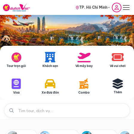
TP. Hồ Chí Minh
Tour trọn gói
Khách sạn
Vé máy bay
Vé vui chơi
Thêm
Visa
Xe đưa đón
Combo