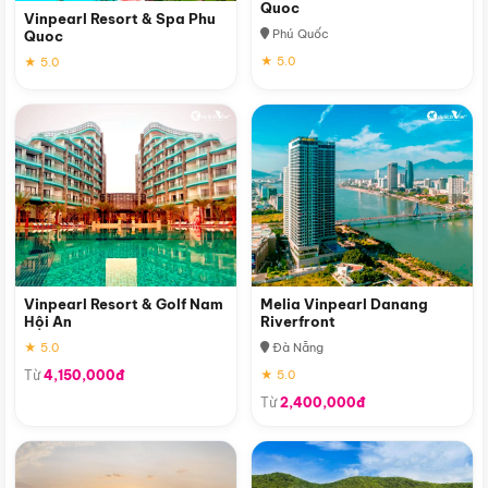
Quoc
Vinpearl Resort & Spa Phu
Phú Quốc
Quoc
★ 5.0
★ 5.0
Vinpearl Resort & Golf Nam
Melia Vinpearl Danang
Hội An
Riverfront
★ 5.0
Đà Nẵng
Từ
4,150,000đ
★ 5.0
Từ
2,400,000đ