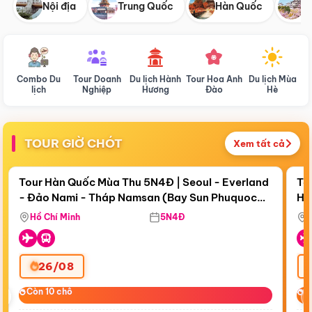
Nội địa
Trung Quốc
Hàn Quốc
N
Combo Du
Tour Doanh
Du lịch Hành
Tour Hoa Anh
Du lịch Mùa
D
lịch
Nghiệp
Hương
Đào
Hè
TOUR GIỜ CHÓT
Xem tất cả
Điểm nổi bật
Còn
17 ngày 21:54:11
Cò
Tour Hàn Quốc Mùa Thu 5N4Đ | Seoul - Everland
To
- Đảo Nami - Tháp Namsan (Bay Sun Phuquoc
Hò
Bay Sun Phuquoc Airways
Tặ
Airways)
Aq
Hồ Chí Minh
5N4Đ
26/08
‹
Còn 10 chỗ
Còn 10 chỗ
C
C