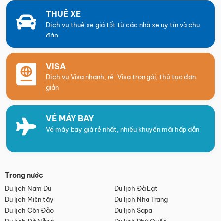
THUÊ XE
Dịch vụ thuê xe giá tốt từ các nhà xe uy tín và chu
đáo
VISA
Dịch vụ Visa nhanh, rẻ. Visa trọn gói, thủ tục đơn
giản
VÉ MÁY BAY
Vé máy bay giá rẻ nhất, nhiều khuyến mãi hấp dẫn
Trong nước
Du lịch Nam Du
Du lịch Đà Lạt
Du lịch Miền tây
Du lịch Nha Trang
Du lịch Côn Đảo
Du lịch Sapa