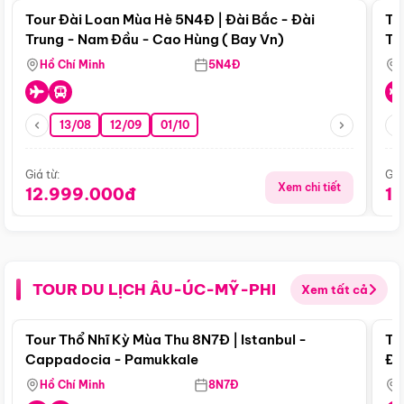
Tour Đài Loan Mùa Hè 5N4Đ | Đài Bắc - Đài
To
Trung - Nam Đầu - Cao Hùng ( Bay Vn)
Tr
Hồ Chí Minh
5N4Đ
13/08
12/09
01/10
Giá từ:
Giá
Xem chi tiết
12.999.000đ
1
TOUR DU LỊCH ÂU-ÚC-MỸ-PHI
Xem tất cả
Điểm nổi bật
Tour Thổ Nhĩ Kỳ Mùa Thu 8N7Đ | Istanbul -
To
Cappadocia - Pamukkale
Đế
Hồ Chí Minh
8N7Đ