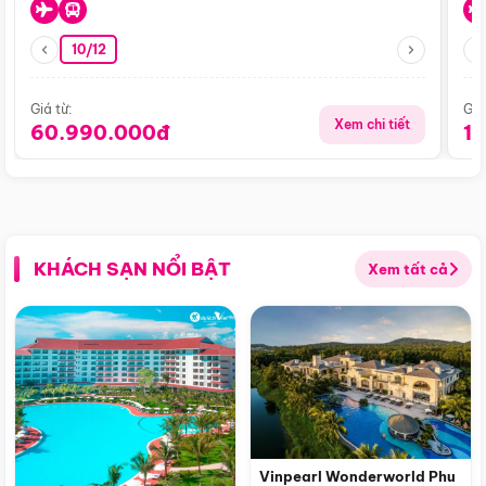
10/12
Giá từ:
Giá
Xem chi tiết
60.990.000đ
1
KHÁCH SẠN NỔI BẬT
Xem tất cả
Vinpearl Wonderworld Phu