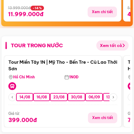
13.999.000đ
5.5
-14%
Xem chi tiết
11.999.000đ
4
TOUR TRONG NƯỚC
Xem tất cả
Điểm nổi bật
Tour Miền Tây 1N | Mỹ Tho - Bến Tre - Cù Lao Thới
To
Sơn
Hu
Hồ Chí Minh
1N0Đ
14/08
16/08
23/08
30/08
06/09
13/09
20/0
Giá từ:
Giá
Xem chi tiết
399.000đ
7