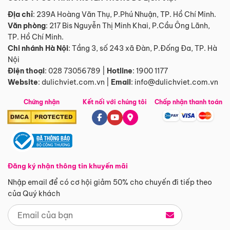
Địa chỉ
: 239A Hoàng Văn Thụ, P.Phú Nhuận, TP. Hồ Chí Minh.
Văn phòng
:
217 Bis Nguyễn Thị Minh Khai, P.Cầu Ông Lãnh,
TP. Hồ Chí Minh.
Chi nhánh Hà Nội
:
Tầng 3, số 243 xã Đàn, P.Đống Đa, TP. Hà
Nội
Điện thoại
:
028 73056789
|
Hotline
:
1900 1177
Website
:
dulichviet.com.vn
|
Email
:
info@dulichviet.com.vn
Chứng nhận
Kết nối với chúng tôi
Chấp nhận thanh toán
Đăng ký nhận thông tin khuyến mãi
Nhập email để có cơ hội giảm 50% cho chuyến đi tiếp theo
của Quý khách