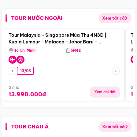
TOUR NƯỚC NGOÀI
Xem tất cả
Điểm nổi bật
Tour Malaysia - Singapore Mùa Thu 4N3Đ |
To
Kuala Lumpur - Malacca - Johor Baru -
Lử
Singapore
Hồ Chí Minh
5N4Đ
13/08
Giá từ:
Giá
Xem chi tiết
13.990.000đ
1
TOUR CHÂU Á
Xem tất cả
Điểm nổi bật